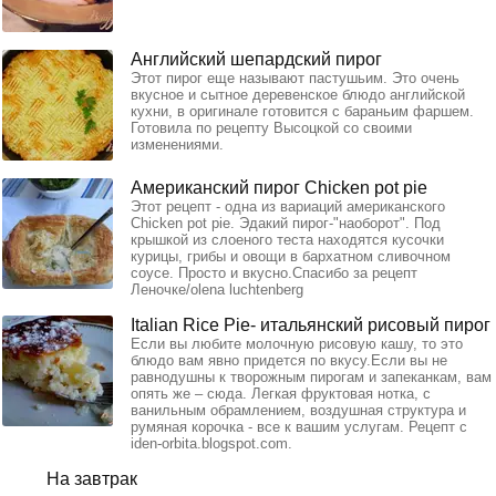
Английский шепардский пирог
Этот пирог еще называют пастушьим. Это очень
вкусное и сытное деревенское блюдо английской
кухни, в оригинале готовится с бараньим фаршем.
Готовила по рецепту Высоцкой со своими
изменениями.
Американский пирог Chicken pot pie
Этот рецепт - одна из вариаций американского
Chicken pot pie. Эдакий пирог-"наоборот". Под
крышкой из слоеного теста находятся кусочки
курицы, грибы и овощи в бархатном сливочном
соусе. Просто и вкусно.Спасибо за рецепт
Леночке/olena luchtenberg
Italian Rice Pie- итальянский рисовый пирог
Если вы любите молочную рисовую кашу, то это
блюдо вам явно придется по вкусу.Если вы не
равнодушны к творожным пирогам и запеканкам, вам
опять же – сюда. Легкая фруктовая нотка, с
ванильным обрамлением, воздушная структура и
румяная корочка - все к вашим услугам. Рецепт с
iden-orbita.blogspot.com.
На завтрак