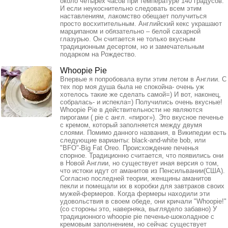
около четырех часов при температуре 140 градусов.
И если неукоснительно следовать всем этим
наставлениям, лакомство обещает получиться
просто восхитительным. Английский кекс украшают
марципаном и обязательно – белой сахарной
глазурью. Он считается не только вкусным
традиционным десертом, но и замечательным
подарком на Рождество.
Whoopie Pie
Впервые я попробовала вупи этим летом в Англии. С
тех пор моя душа была не спокойна- очень уж
хотелось такие же сделать самой=) И вот, наконец,
собралась- и испекла=) Получились очень вкусные!
Whoopie Pie в действительности не являются
пирогами ( pie с англ. «пирог»). Это вкусное печенье
с кремом, который заполняется между двумя
слоями. Помимо данного названия, в Википедии есть
следующие варианты: black-and-white bob, или
"BFO"-Big Fat Oreo. Происхождение печенья
спорное. Традиционно считается, что появились они
в Новой Англии, но существует иная версия о том,
что истоки идут от аманитов из Пенсильвании(США).
Согласно последней теории, женщины аманитов
пекли и помещали их в коробки для завтраков своих
мужей-фермеров. Когда фермеры находили эти
удовольствия в своем обеде, они кричали "Whoopie!"
(со стороны это, наверняка, выглядело забавно) У
традиционного whoopie pie печенье-шоколадное с
кремовым заполнением, но сейчас существует