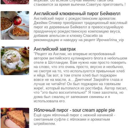
моркови. Во всяком случае именно такой она
становится за время выпечки.Советую приготовить !
Английский клюквенный пирог Бейквелл
Английский пирог с рождественским ароматом.
Джейми Оливер преобразил традициооный масляный
пирог из деревеньки Бейквелл в превосходнейшую
праздничную рождественскую композицию вкуса,
добавив апельсин и клюкву.Спасибо за
рекомендацию и наводку на рецепт Ирочке/irina_vip
Английский завтрак
"Рецепт из Англии, но впервые испробованный
автором английского кулинарного блога в небольшом
отеле в Шотландии. Вам нужно нам просто поверить
на слово, что это очень просто, вкусно и необычно,
не смотря на то, что используются привычные хлеб
и яйца.Так вот, в том отеле хлеб был поджарен
вовсе не на масле, а... Диетчики! Закройте глаза и
лучше не читайте! Он был поджарен на говяжьем
жире!, который вытопился из ростбифа. Автор писал,
что "это было восхитительно!" Я тоже захотела, но
дома был смалец от запекания свинины и я
использовала его.
Яблочный пирог - sour cream apple pie
Ещё один яблочный пирог с нежной начинкой -
сметанным суфле с яблоками и ароматным
штрейзелем.