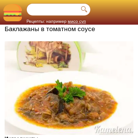
Рецепты: например
мисо суп
Баклажаны в томатном соусе