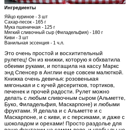
Ингредиенты
Яйцо куриное - 3 шт
Сахар-песок - 165 г
Мука пшеничная - 125 г
Мягкий сливочный сыр (Филадельфия) - 180 г
Киви - 3 шт
Ванильная эссенция - 1 ч.л.
Это очень простой и восхитительный
рулетец! Он из книжки, которую я обхватила
обеими руками, и потащила на кассу Маркс
энд Спенсер в Англии еще совсем малюткой.
Книжка очень девичья: розовенькая
мягонькая и с кучей десеритков, тортиков,
печенек и прочей радости. Рулет можно
делать с любым сливочным сыром (Альметте,
Буко, Филадельфия, Маскарпоне) и любыми
фруктами. Я делала и с Альметте и с
Маскарпоне, и с киви, и с персиками, и даже с
шоколадом и орехами! Просто раздолье для
ваше фантазии на самом деле, и чтобы вы не