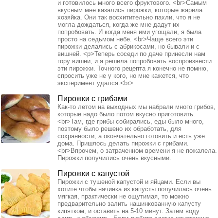
и готовилось много всего фруктового. <br>Самым
вкусным мне казались пирожки, которые жарила
хозяйка. Они так восхитительно пахли, что я не
могла дождаться, когда же мне дадут их
попробовать. И когда меня ими угощали, я была
просто на седьмом небе. <br>Чаще всего эти
пирожки делались с абрикосами, но бывали и с
вишней. <p>Теперь соседи по даче принесли нам
гору вишни, и я решила попробовать воспроизвести
эти пирожки. Точного рецепта я конечно не помню,
спросить уже не у кого, но мне кажется, что
эксперимент удался.<br>
Пирожки с грибами
Как-то летом на выходных мы набрали много грибов,
которые надо было потом вкусно приготовить.
<br>Там, где грибы собирались, еды было много,
поэтому было решено их обработать, для
сохранности, а окончательно готовить и есть уже
дома. Пришлось делать пирожки с грибами.
<br>Впрочем, о затраченном времени я не пожалела.
Пирожки получились очень вкусными.
Пирожки с капустой
Пирожки с тушеной капустой и яйцами. Если вы
хотите чтобы начинка из капусты получилась очень
мягкая, практически не ощутимая, то можно
предварительно залить нашинкованную капусту
кипятком, и оставить на 5-10 минут. Затем воду