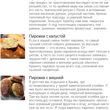
сам процесс их приготовления выглядел если не как
волшебство, то по крайней мере как некая составная
его часть, магический ритуал:) Лично я вспоминаю
теплые весенние деньки, открытый настежь балкон,
тополиный пух повсюду..и широкий белый
подоконник, большую тарелку нам нем, накрытую
полотенцем. А под полотенцем скрывались они -
ровные, румяные, невероятно ароматные.. пирожки.
Пирожки с капустой
Если в вашей семье любят пирожки, то самый
лучший способ собрать домашних за вкусным
чаепитием — это испечь пирожки. От
приготовленных дома пирожков всегда веет теплом и
уютом, а тесто из этого рецепта позволит избежать
трудностей с дрожжами, а также поможет сохранить
пирожки свежими и мягкими дольше обычного.
Хранить пирожки лучше всего под хлопковой или
льняной салфеткой.
Пирожки с вишней
В детстве мы отдыхали в Крыму, где
останавливались у одной замечательной хозяйки. У
них было несколько маленьких домиков-мазанок,
выходящих в общий двор, покрытый виноградом.
Там же была летняя кухня, на которой хозяйка (да и
постояльцы) готовили. Когда мы приезжали, обычно
был огромный урожай фруктов и ягод, которые никто
уже не мог есть. И тогда варилось варенье, компоты