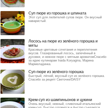
Суп пюре из горошка и шпината
Этот суп для любителей супов пюре. Он вкусный
наваристый.
Лосось на пюре из зелёного горошка и
мяты
Красивые цветовые сочетания и переплетения
вкусов. Глазированный лосось, запечённый в
духовке, и нежное пюре с мятным ароматомСпасибо
за идею кулинарам Iraida Koryagina, Марина
Мармеладинка.
Суп-пюре из зелёного горошка
Быстрый, лёгкий, вкусный суп из зелёного горошка.
Спасибо за рецепт Светочке/DAISY
Крем-суп из шампиньонов и цукини
Очень вкусный, нежный, сливочный итальянский
крем-суп. Быстро готовится и быстро съедается.