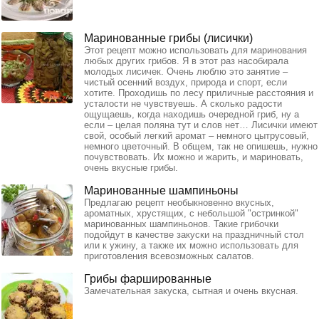
Маринованные грибы (лисички)
Этот рецепт можно использовать для маринования
любых других грибов. Я в этот раз насобирала
молодых лисичек. Очень люблю это занятие –
чистый осенний воздух, природа и спорт, если
хотите. Проходишь по лесу приличные расстояния и
усталости не чувствуешь. А сколько радости
ощущаешь, когда находишь очередной гриб, ну а
если – целая поляна тут и слов нет… Лисички имеют
свой, особый легкий аромат – немного цытрусовый,
немного цветочный. В общем, так не опишешь, нужно
почувствовать. Их можно и жарить, и мариновать,
очень вкусные грибы.
Маринованные шампиньоны
Предлагаю рецепт необыкновенно вкусных,
ароматных, хрустящих, с небольшой "остринкой"
маринованных шампиньонов. Такие грибочки
подойдут в качестве закуски на праздничный стол
или к ужину, а также их можно использовать для
приготовления всевозможных салатов.
Грибы фаршированные
Замечательная закуска, сытная и очень вкусная.