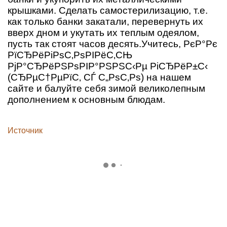
крышками. Сделать самостерилизацию, т.е.
как только банки закатали, перевернуть их
вверх дном и укутать их теплым одеялом,
пусть так стоят часов десять.Учитесь, РєР°Рє
РїСЂРёРіРѕС‚РѕРІРёС‚СЊ
РјР°СЂРёРЅРѕРІР°РЅРЅС‹Рµ РіСЂРёР±С‹
(СЂРµС†РµРїС‚ СЃ С„РѕС‚Рѕ) на нашем
сайте и балуйте себя зимой великолепным
дополнением к основным блюдам.
Источник