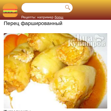
Рецепты: например
борщ
Перец фаршированный