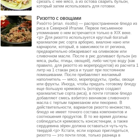
срезать с нее мясо, а из остова сварить бульон,
который затем использовать для готовки.
Ризотто с овощами
Ризо́тто (итал. risotto) — распространенное блюдо из
риса в Северной Италии. Первое письменное
упоминание о нем встречается только в XIX веке.
<p> Для ризотто используется круглый богатый
крахмалом рис сорта арборио, виалоне нано или
карнароли, который, в зависимости от региона,
предварительно обжаривают на оливковом или
сливочном масле. После в рис доливают бульон (из
мяса, рыбы, птицы, овощей), либо чистую воду (как
правило, для ризотто из морепродуктов) из расчета 1
литр на 1 стакан риса и тушат при постоянном
помешивании. После прибавляют желаемый
наполнитель — мясо, морепродукты, грибы, овощи
или фрукты. Иногда, чтобы придать готовому блюду
еще большую кремовость (которую создают
крахмалистые сорта риса), в почти готовое блюдо
добавляют смесь взбитого венчиком сливочного
масла с тертым пармезаном или пекорино. В
действительности, вариантов ризотто множество,
блюдо не имеет точного состава компонентов и
соотношения продуктов. В то же время должны
соблюдаться кремовость консистенции, а также
сердцевина зёрен должна оставаться чуть-чуть
твердой.<p> Кстати, если хорошо приглядеться,
ризотто — это почти плов, только разница в