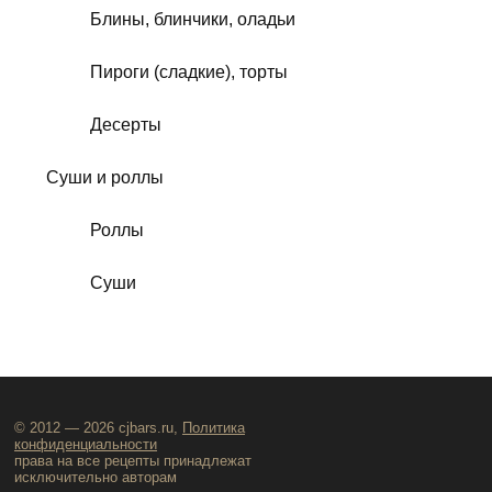
Блины, блинчики, оладьи
Пироги (сладкие), торты
Десерты
Суши и роллы
Роллы
Суши
© 2012 — 2026 cjbars.ru,
Политика
конфиденциальности
права на все рецепты принадлежат
исключительно авторам