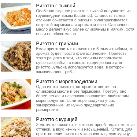
Ризотто с тыквой
Особенно вкусное ризотто с тыквой получается из
грушевидной тыквы (butternut). Сладость тыквы
отлично сочетается с рисом и облагораживается
остротой пармезана и ароматом вина. Сливочное
масло делает вкус более сливочным и мягким, хотя
оно и не обязательно.
Ризотто с грибами
Если приготовить это ризотто с белыми грибами, то
аромат будет просто фантастический! Прелесть
этого рецепта в том, что если вы используете
сушеные грибы, то вместо традиционного для
ризотто бульона используется вода, в которой
замачивались грибы.
Ризотто с морепродуктами
Одно из тех ризотто, которые готовятся на
оливковом масле и без пармезана. Поэтому оно
более легкое и наверняка понравится любителям
морепродуктов. Если морепродукты у вас
замороженные, их нужно предварительно
разморозить.
Ризотто с курицей
Золотистое ризотто, в котором преобладают желтые
оттенки, а вкус нежный и насыщенный. Кстати, для
приготовления ризотто можно взять целую курицу,