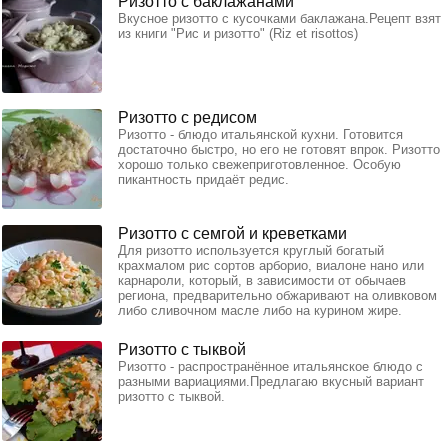
Ризотто с баклажанами
Вкусное ризотто с кусочками баклажана.Рецепт взят
из книги "Рис и ризотто" (Riz et risottos)
Ризотто с редисом
Ризотто - блюдо итальянской кухни. Готовится
достаточно быстро, но его не готовят впрок. Ризотто
хорошо только свежеприготовленное. Особую
пикантность придаёт редис.
Ризотто с семгой и креветками
Для ризотто используется круглый богатый
крахмалом рис сортов арборио, виалоне нано или
карнароли, который, в зависимости от обычаев
региона, предварительно обжаривают на оливковом
либо сливочном масле либо на курином жире.
Ризотто с тыквой
Ризотто - распространённое итальянское блюдо с
разными вариациями.Предлагаю вкусный вариант
ризотто с тыквой.