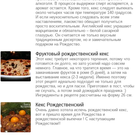
алкоголя. В процессе выдержки спирт испаряется, а
аромат остается. Кроме того, кекс следует выпекать
около четырех часов при температуре 140 градусов.
И если неукоснительно следовать всем этим
наставлениям, лакомство обещает получиться
просто восхитительным. Английский кекс украшают
марципаном и обязательно – белой сахарной
глазурью. Он считается не только вкусным
традиционным десертом, но и замечательным
подарком на Рождество.
Фруктовый рождественский кекс
Этот кекс требует некоторого терпения, потому что
готовится он долго, но зато усилий надо совсем
немного. Главное, на что тратится время — это на
замачивание фруктов в роме (5 дней), а затем на
выстаивание кекса (2-3 недели). Именно поэтому
этот рецепт идеально подходит не только для
рождества, но и для пасхи. Приготовил в пост, чтобы
не скучать, а потом знай дожидайся праздника :)
Ингредиенты в рецепте рассчитаны на форму 26 см.
Кекс Рождественский
Очень давно хотела испечь рождественский кекс,
вот и пришло время для Рождества и
рождественской выпечки ! С наступающим
Рождеством!!