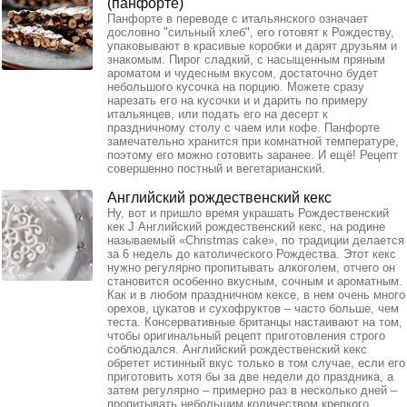
(панфорте)
Панфорте в переводе с итальянского означает
дословно "сильный хлеб", его готовят к Рождеству,
упаковывают в красивые коробки и дарят друзьям и
знакомым. Пирог сладкий, с насыщенным пряным
ароматом и чудесным вкусом, достаточно будет
небольшого кусочка на порцию. Можете сразу
нарезать его на кусочки и и дарить по примеру
итальянцев, или подать его на десерт к
праздничному столу с чаем или кофе. Панфорте
замечательно хранится при комнатной температуре,
поэтому его можно готовить заранее. И ещё! Рецепт
совершенно постный и вегетарианский.
Английский рождественский кекс
Ну, вот и пришло время украшать Рождественский
кек J Английский рождественский кекс, на родине
называемый «Christmas cake», по традиции делается
за 6 недель до католического Рождества. Этот кекс
нужно регулярно пропитывать алкоголем, отчего он
становится особенно вкусным, сочным и ароматным.
Как и в любом праздничном кексе, в нем очень много
орехов, цукатов и сухофруктов – часто больше, чем
теста. Консервативные британцы настаивают на том,
чтобы оригинальный рецепт приготовления строго
соблюдался. Английский рождественский кекс
обретет истинный вкус только в том случае, если его
приготовить хотя бы за две недели до праздника, а
затем регулярно – примерно раз в несколько дней –
пропитывать небольшим количеством крепкого