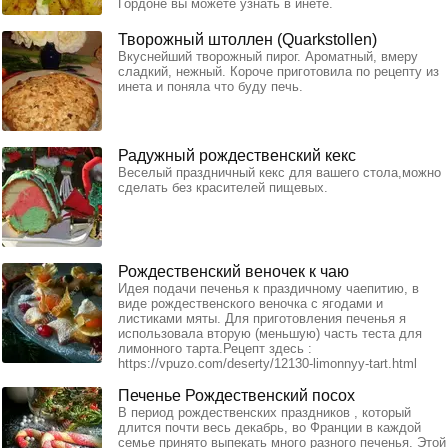
Гордоне вы можете узнать в инете.
Творожный штоллен (Quarkstollen)
Вкуснейший творожный пирог. Ароматный, вмеру
сладкий, нежный. Короче приготовила по рецепту из
инета и поняла что буду печь.
Радужный рождественский кекс
Веселый праздничный кекс для вашего стола,можно
сделать без красителей пищевых.
Рождественский веночек к чаю
Идея подачи печенья к праздичному чаепитию, в
виде рождественского веночка с ягодами и
листиками мяты. Для приготовления печенья я
использовала вторую (меньшую) часть теста для
лимонного тарта.Рецепт здесь :
https://vpuzo.com/deserty/12130-limonnyy-tart.html
Печенье Рождественский посох
В период рождественских праздников , который
длится почти весь декабрь, во Франции в каждой
семье принято выпекать много разного печенья. Этой