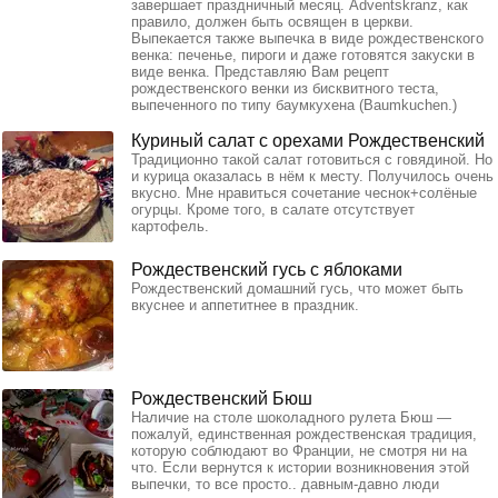
завершает праздничный месяц. Adventskranz, как
правило, должен быть освящен в церкви.
Выпекается также выпечка в виде рождественского
венка: печенье, пироги и даже готовятся закуски в
виде венка. Представляю Вам рецепт
рождественского венки из бисквитного теста,
выпеченного по типу баумкухена (Baumkuchen.)
Куриный салат с орехами Рождественский
Традиционно такой салат готовиться с говядиной. Но
и курица оказалась в нём к месту. Получилось очень
вкусно. Мне нравиться сочетание чеснок+солёные
огурцы. Кроме того, в салате отсутствует
картофель.
Рождественский гусь с яблоками
Рождественский домашний гусь, что может быть
вкуснее и аппетитнее в праздник.
Рождественский Бюш
Наличие на столе шоколадного рулета Бюш —
пожалуй, единственная рождественская традиция,
которую соблюдают во Франции, не смотря ни на
что. Если вернутся к истории возникновения этой
выпечки, то все просто.. давным-давно люди