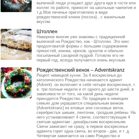
выпечкой люди угощают друг друга идя в гости или
коллег по работе, приносят на школьные чаепития и
т.д.Мое печенье приготовлено в виде
рождественской клюки (посоха) , с ванильным
вкусом.
Штоллен
Наверное многие уже знакомы с традиционной
выпечкой на Рождество, как - Штоллен. Это кекс
продолговатой формы с большим содержанием
пряностей, изюма, орехов, цукатов и обильно
посыпанный сахарной пудрой. Готовлю его не
первый год, всегда получается очень вкусным.
Рождественский венок – Adventskranz
Рецепт немецкой кухни. За 4 воскресенья до
католического Рождества начинается адвент
(Advent). он включает в себя четыре воскресенья, т.
е. три полные недели и от одного до шести дней, в
зависимости от того, на какой день недели
приходится Рождество. По традиции в немецких
семьях дом украшается специальным венком
(Adventskranz) из еловых или сосновых веток,
серебристых шишек, ленточек, гроздьев рябины. На
него устанавливают 4 свечи, соответствующие 4
святым адвентам - декабрьским воскресеньям.
Свечи зажигают не сразу, в первое воскресенье
адвента горит одна свеча, во второе - две, и т. д.
Четвертая зажигается на само Рождество и