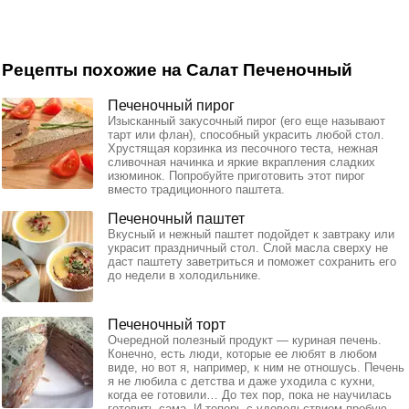
Рецепты похожие на Салат Печеночный
Печеночный пирог
Изысканный закусочный пирог (его еще называют
тарт или флан), способный украсить любой стол.
Хрустящая корзинка из песочного теста, нежная
сливочная начинка и яркие вкрапления сладких
изюминок. Попробуйте приготовить этот пирог
вместо традиционного паштета.
Печеночный паштет
Вкусный и нежный паштет подойдет к завтраку или
украсит праздничный стол. Слой масла сверху не
даст паштету заветриться и поможет сохранить его
до недели в холодильнике.
Печеночный торт
Очередной полезный продукт — куриная печень.
Конечно, есть люди, которые ее любят в любом
виде, но вот я, например, к ним не отношусь. Печень
я не любила с детства и даже уходила с кухни,
когда ее готовили… До тех пор, пока не научилась
готовить сама. И теперь с удовольствием пробую