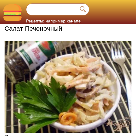
Рецепты: например
канапе
Салат Печеночный