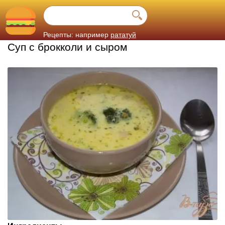
Рецепты: например
рататуй
Суп с брокколи и сыром