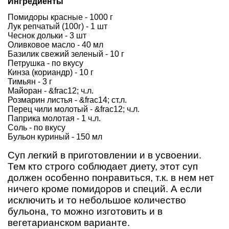
Ингредиенты
Помидоры красные - 1000 г
Лук репчатый (100г) - 1 шт
Чеснок дольки - 3 шт
Оливковое масло - 40 мл
Базилик свежий зеленый - 10 г
Петрушка - по вкусу
Кинза (кориандр) - 10 г
Тимьян - 3 г
Майоран - &frac12; ч.л.
Розмарин листья - &frac14; ст.л.
Перец чили молотый - &frac12; ч.л.
Паприка молотая - 1 ч.л.
Соль - по вкусу
Бульон куриный - 150 мл
Суп легкий в приготовлении и в усвоении.
Тем кто строго соблюдает диету, этот суп
должен особенно понравиться, т.к. в нем нет
ничего кроме помидоров и специй. А если
исключить и то небольшое количество
бульона, то можно изготовить и в
вегетарианском варианте.