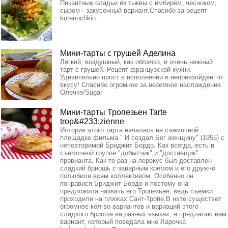
Пикантные оладьи из тыквы с имбирём, чесноком,
сыром - закусочный вариант.Спасибо за рецепт
kotenochkin.
Мини-тарты с грушей Аделина
Лёгкий, воздушный, как облачко, и очень нежный
тарт с грушей. Рецепт французской кухни.
Удивительно прост в исполнении и непревзойдён по
вкусу! Спасибо огромное за неземное наслаждение
Олечке/Sugar
Мини-тарты Тропезьен Tarte
trop&#233;zienne
История этого тарта началась на съемочной
площадке фильма " И создал Бог женщину" (1955) с
неповторимой Бриджит Бордо. Как всегда, есть в
съемочной группе "добытчик" и "доставщик"
провианта. Как-то раз на перекус был доставлен
сладкий бриошь с заварным кремом и его дружно
полюбили всем коллективом. Особенно он
понравися Бриджит Бордо и поэтому она
предложила назвать его Тропезьен, ведь съемки
проходили на пляжах Сант-Тропе.В нэте существет
огромное кол-во вариантов и вариаций этого
сладкого бриоша на разных языках, я предлагаю вам
вариант, который поведала мне Ларочка