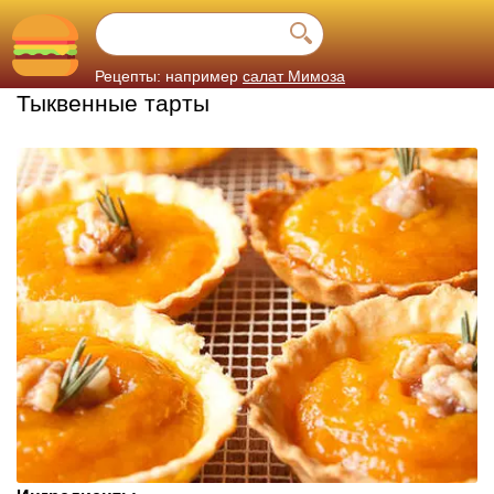
Рецепты: например
салат Мимоза
Тыквенные тарты