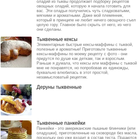
оладий из тыквы продолжает подборку рецептов
овощных оладий, которую я начала готовить для
вас. Эти оладьи получились чуть сладковатыми,
мягкими и ароматными. Даже мой племянник,
который в принципе не любит ничего овощного съел
целую гору. Главное было скрыть от него, из чего
они сделаны.
Тыквенные кексы
Элементарные быстрые кексы-маффины с тыквой,
полезные и ароматные! Приготовьте тыквенные
кексы-маффины по моему рецепту с фото - они
придутся по душе как деткам, так и взрослым.
Раньше я думала, что кексы или маффины с тыквой
мне не понравятся, но попробовав их единожды,
буквально влюбилась в этот простой,
незамысловатый рецептик.
Деруны тыквенные
Тыквенные панкейки
Панкейки - это американские пышные блинчики (или
оладушки), приготовленные на сковороде без масла,
поскольку оно уже входит в состав теста. Подаются