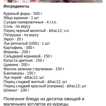
Ингредиенты
Куриный фарш - 500 г
Яйцо куриное - 1 шт
Сухари панировочные - 4 ст.л.
Соль - по вкусу
Перец черный молотый - &frac12; ч.л.
Петрушка - по вкусу
Укроп - 20 г
Лук репчатый (100г) - 1 шт
Картофель - 300 г
Морковь - 200 г
Сельдерей корневой - 150 г
Капуста цветная - 150 г
Цуккини - 200 г
Фасоль зеленая стручковая - 150 г
Баклажаны - 150 г
Лук порей - &frac12; шт
Перец сладкий желтый - &frac12; шт
Перец сладкий красный (паприка) - &frac12; шт
Шпинат - 100 г
Полезное блюдо из десятка овощей и
маленьких котлеток из курицы.