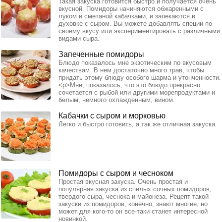
Такая закуска готовится быстро и получается очень
вкусной. Помидоры начиняются обжаренными с
луком и сметаной кабачками, и запекаются в
духовке с сыром. Вы можете добавлять специи по
своему вкусу или экспериментировать с различными
видами сыра.
Запеченные помидоры
Блюдо показалось мне экзотическим по вкусовым
качествам. В нем достаточно много трав, чтобы
придать этому блюду особого шарма и утонченности.
<p>Мне, показалось, что это блюдо прекрасно
сочетается с рыбой или другими морепродуктами и
белым, немного охлажденным, вином.
Кабачки с сыром и морковью
Легко и быстро готовить, а так же отличная закуска.
Помидоры с сыром и чесноком
Простая вкусная закуска. Очень простая и
популярная закуска из спелых сочных помидоров,
твердого сыра, чеснока и майонеза. Рецепт такой
закуски из помидоров, конечно, знают многие, но
может для кого-то он все-таки станет интересной
новинкой.