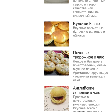
не только сливочный
сыр,но и творог
качества или
консистенции как
сливочный сыр.
Булочки К чаю
Вкусные ароматные
булочки с ванилью и
яблоком.
Печенье
творожное к чаю
Легкое и быстрое в
приготовлении, очень
вкусное печенье.
Ароматное, хрустящее
- отличная выпечка к
чаю!
Английские
лепешки к чаю
Простые в
приготовлении,
вкусные лепешки.
Вкуснее всего с
джемом, вареньем,