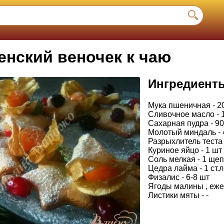
енский веночек к чаю
Ингредиент
Мука пшеничная - 20
Сливочное масло - 1
Сахарная пудра - 90
Молотый миндаль - 4
Разрыхлитель теста -
Куриное яйцо - 1 шт
Соль мелкая - 1 щеп
Цедра лайма - 1 ст.л
Физалис - 6-8 шт
Ягоды малины , ежев
Листики мяты - -