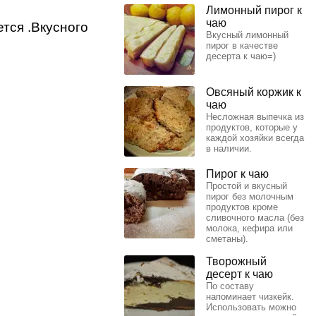
Лимонный пирог к
чаю
ется .Вкусного
Вкусный лимонный
пирог в качестве
десерта к чаю=)
Овсяный коржик к
чаю
Несложная выпечка из
продуктов, которые у
каждой хозяйки всегда
в наличии.
Пирог к чаю
Простой и вкусный
пирог без молочным
продуктов кроме
сливочного масла (без
молока, кефира или
сметаны).
Творожный
десерт к чаю
По составу
напоминает чизкейк.
Использовать можно