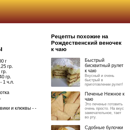
Рецепты похожие на
Рождественский веночек
ы
к чаю
Быстрый
0 г
бисквитный рулет
25 гр.
к чаю
 гр.
Вкусный и очень
0 гр.
быстрый в
 1 ч.л.
приготовлении рулет!
отка
Печенье Нежное к
.
чаю
Это печенье готовить
ики и клюквы - -
очень просто. На вкус
замечательное, тает
во рту.
Сдобные булочки