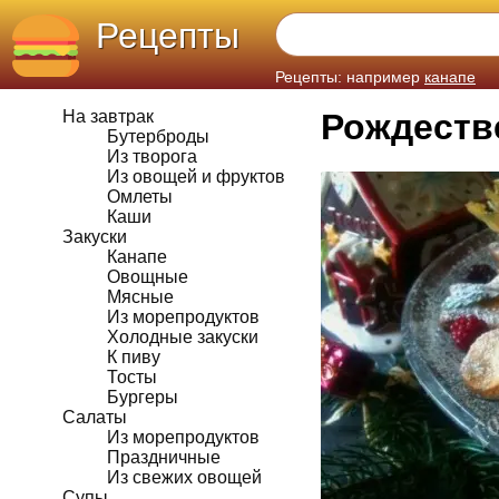
Рецепты
Рецепты: например
канапе
На завтрак
Рождеств
Бутерброды
Из творога
Из овощей и фруктов
Омлеты
Каши
Закуски
Канапе
Овощные
Мясные
Из морепродуктов
Холодные закуски
К пиву
Тосты
Бургеры
Салаты
Из морепродуктов
Праздничные
Из свежих овощей
Супы