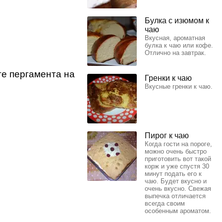
Булка с изюмом к
чаю
Вкусная, ароматная
булка к чаю или кофе.
Отлично на завтрак.
те пергамента на
Гренки к чаю
Вкусные гренки к чаю.
Пирог к чаю
Когда гости на пороге,
можно очень быстро
приготовить вот такой
корж и уже спустя 30
минут подать его к
чаю. Будет вкусно и
очень вкусно. Свежая
выпечка отличается
всегда своим
особенным ароматом.