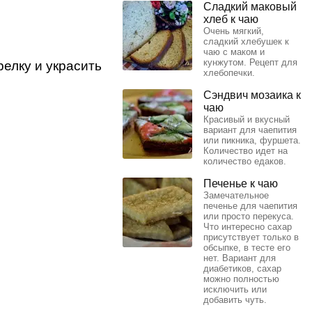
Сладкий маковый
хлеб к чаю
Очень мягкий,
сладкий хлебушек к
чаю с маком и
кунжутом. Рецепт для
елку и украсить
хлебопечки.
Сэндвич мозаика к
чаю
Красивый и вкусный
вариант для чаепития
или пикника, фуршета.
Количество идет на
количество едаков.
Печенье к чаю
Замечательное
печенье для чаепития
или просто перекуса.
Что интересно сахар
присутствует только в
обсыпке, в тесте его
нет. Вариант для
диабетиков, сахар
можно полностью
исключить или
добавить чуть.