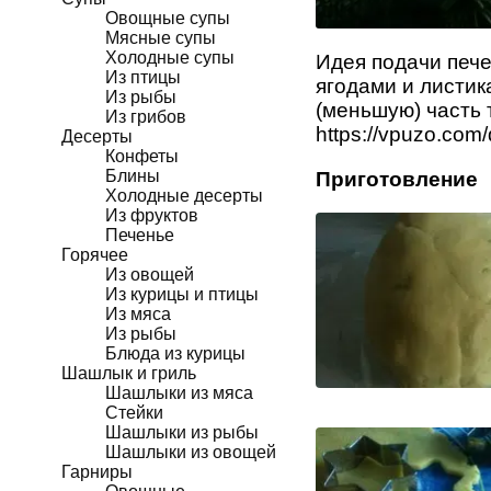
Овощные супы
Мясные супы
Холодные супы
Идея подачи пече
Из птицы
ягодами и листик
Из рыбы
(меньшую) часть 
Из грибов
https://vpuzo.com/
Десерты
Конфеты
Блины
Приготовление
Холодные десерты
Из фруктов
Печенье
Горячее
Из овощей
Из курицы и птицы
Из мяса
Из рыбы
Блюда из курицы
Шашлык и гриль
Шашлыки из мяса
Стейки
Шашлыки из рыбы
Шашлыки из овощей
Гарниры