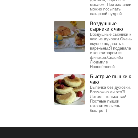
маслом. При желании
можно посыпать
сахарной пудрой.
Воздушные
сырники к чаю
Воздушные сырники к
чаю из духовки.Очень
вкусно подавать с
вареньем.Я подавала
с конфитюром из
фиников.Спасибо
Людмиле
Новосёловой.
Быстрые пышки к
чаю
Выпечка без духовки.
Возможно ли это?!
Летом - только так!
Постные пышки
готовятся очень
быстро ;)