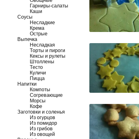
Овощные
Гарниры-салаты
Каши
Соусы
Несладкие
Крема
Острые
Выпечка
Несладкая
Торты и пироги
Кексы и рулеты
Штоллены
Тесто
Куличи
Пицца
Напитки
Компоты
Согревающие
Морсы
Кофе
Заготовки и соленья
Из огурцов
Из помидор
Из грибов
Из овощей