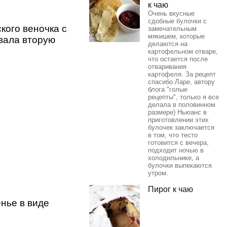
к чаю
Очень вкусные
сдобные булочки с
кого веночка с
замечательным
мякишем, которые
овала вторую
делаются на
картофельном отваре,
что остается после
отваривания
картофеля. За рецепт
спасибо Ларе, автору
блога "голые
рецепты", только я все
делала в половинном
размере) Ньюанс в
приготовлении этих
булочек заключается
в том, что тесто
готовится с вечера,
подходит ночью в
холодильнике, а
булочки выпекаются
утром.
Пирог к чаю
енье в виде