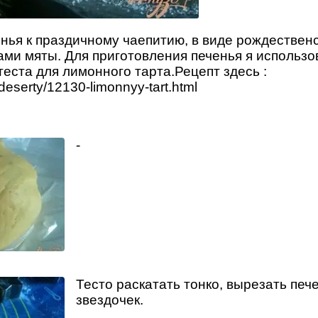
нья к праздичному чаепитию, в виде рождественс
ами мяты. Для приготовления печенья я использ
теста для лимонного тарта.Рецепт здесь :
deserty/12130-limonnyy-tart.html
-
Тесто раскатать тонко, вырезать печ
звездочек.